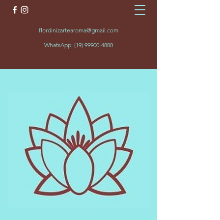
flordinizartearoma@gmail.com
WhatsApp:
(19) 99900-4880