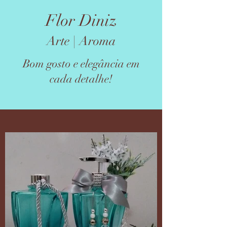
Flor Diniz
Arte | Aroma
Bom gosto e elegância em
cada detalhe!