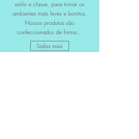
estilo e classe, para tornar os
ambientes mais leves e bonitos.
Nossos produtos são
confeccionados de forma...
Saiba mais
Contate-nos!
Para compras e mais informações, por
favor entre em contato e teremos o
prazer de te responder!