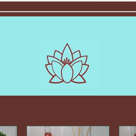
flordinizartearom
Kits Saboneteira
Kits Difusor
Saboneteiras
Dif