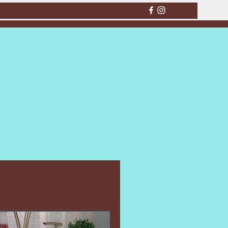
a@gmail.com
WhatsApp: (19) 99900-4880
usores
Bandejas