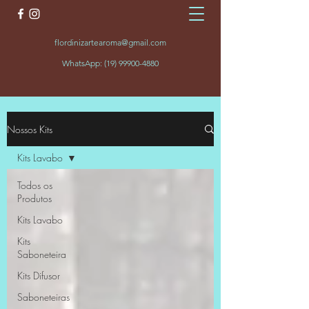
flordinizartearoma@gmail.com
WhatsApp:
(19) 99900-4880
Nossos Kits
Kits Lavabo
Todos os
Produtos
Kits Lavabo
Kits
Saboneteira
Kits Difusor
Saboneteiras