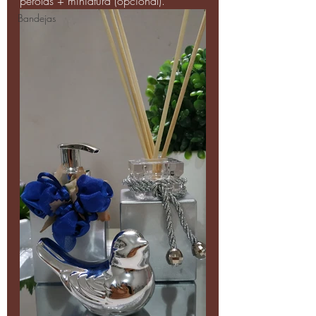
pérolas + miniatura (opcional).
Bandejas