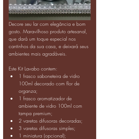
Decore seu lar com elegância e bom 
gosto. Maravilhoso produto artesanal, 
que dará um toque especial nos 
cantinhos da sua casa, e deixará seus 
ambientes mais agradáveis.
Este Kit Lavabo contem:
1 frasco saboneteira de vidro 
100ml decorado com flor de 
organza;
1 frasco aromatizador de 
ambiente de vidro 100ml com 
tampa premium;
2 varetas difusoras decoradas;
3 varetas difusoras simples;
1 miniatura (opcional);