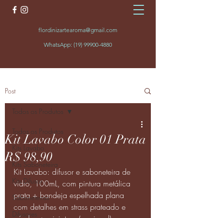
flordinizartearoma@gmail.com
WhatsApp:
(19) 99900-4880
Post
Todos os Produtos
Todos os Produtos
Kit Lavabo Color 01 Prata
Kits Lavabo
R$ 98,90
Kits Saboneteira
Kit Lavabo: difusor e saboneteira de 
Kits Difusor
vidro, 100mL, com pintura metálica 
prata + bandeja espelhada plana 
Saboneteiras
com detalhes em strass prateado e 
Difusores