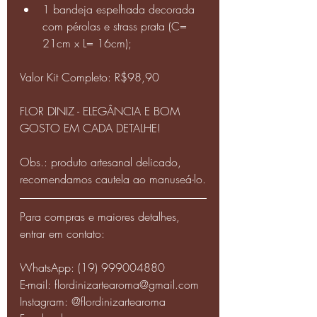
1 bandeja espelhada decorada 
com pérolas e strass prata (C= 
21cm x L= 16cm);
Valor Kit Completo: R$98,90 
FLOR DINIZ - ELEGÂNCIA E BOM 
GOSTO EM CADA DETALHE!
Obs.: produto artesanal delicado, 
recomendamos cautela ao manuseá-lo.
Para compras e maiores detalhes, 
entrar em contato:
WhatsApp: (19) 999004880
E-mail: flordinizartearoma@gmail.com
Instagram: @flordinizartearoma