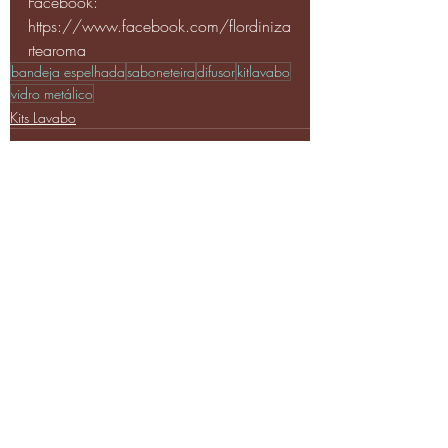
Facebook: 
https://www.facebook.com/flordiniza
rtearoma
bandeja espelhada
saboneteira
difusor
kitlavabo
vidro metálico
Kits Lavabo
Posts recentes
Ver tudo