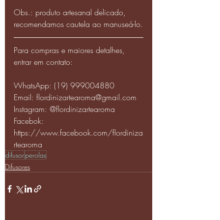
Obs.: produto artesanal delicado, 
recomendamos cautela ao manuseá-lo.
Para compras e maiores detalhes, 
entrar em contato:
WhatsApp: (19) 999004880
Email: flordinizartearoma@gmail.com
Instagram: @flordinizartearoma
Facebok: 
https://www.facebook.com/flordiniza
rtearoma
difusor
perolas
Difusores