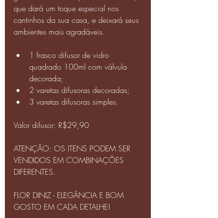
que dará um toque especial nos 
cantinhos da sua casa, e deixará seus 
ambientes mais agradáveis.
1 frasco difusor de vidro 
quadrado 100ml com válvula 
decorada;
2 varetas difusoras decoradas;
3 varetas difusoras simples.
Valor difusor: R$29,90
ATENÇÃO: OS ITENS PODEM SER 
VENDIDOS EM COMBINAÇÕES 
DIFERENTES.
FLOR DINIZ - ELEGÂNCIA E BOM 
GOSTO EM CADA DETALHE!