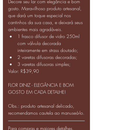
Decore seu lar com elegância e bom 
gosto. Maravilhoso produto artesanal, 
que dará um toque especial nos 
cantinhos da sua casa, e deixará seus 
ambientes mais agradáveis.
1 frasco difusor de vidro 250ml 
com válvula decorada 
inteiramente em strass doutado;
2 varetas difusoras decoradas;
3 varetas difusoras simples;
Valor: R$39,90 
FLOR DINIZ - ELEGÂNCIA E BOM 
GOSTO EM CADA DETALHE!
Obs.: produto artesanal delicado, 
recomendamos cautela ao manuseá-lo.
Para compras e maiores detalhes, 