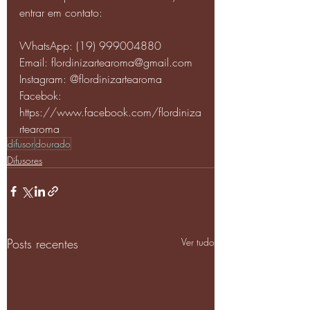
entrar em contato:
WhatsApp: (19) 999004880
Email: flordinizartearoma@gmail.com
Instagram: @flordinizartearoma
Facebok: 
https://www.facebook.com/flordiniza
rtearoma
difusor
dourado
Difusores
Posts recentes
Ver tudo