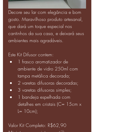
Decore seu lar com elegância e bom 
gosto. Maravilhoso produto artesanal, 
que dará um toque especial nos 
cantinhos da sua casa, e deixará seus 
ambientes mais agradáveis.
Este Kit Difusor contem:
1 frasco aromatizador de 
ambiente de vidro 250ml com 
tampa metálica decorada;
2 varetas difusoras decoradas;
3 varetas difusoras simples;
1 bandeja espelhada com 
detalhes em cristais (C= 15cm x 
L= 10cm);
Valor Kit Completo: R$62,90 