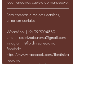
recomendamos cautela ao manuseá-lo.
Para compras e maiores detalhes, 
entrar em contato:
WhatsApp: (19) 999004880
Email: flordinizartearoma@gmail.com
Instagram: @flordinizartearoma
Facebok: 
https://www.facebook.com/flordiniza
rtearoma
bandeja espelhada
difusor
rosa
Kits Difusor
Posts recentes
Ver tudo