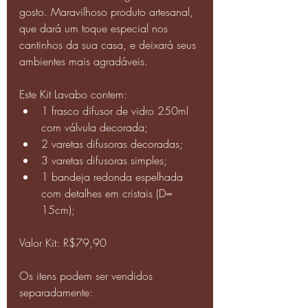
gosto. Maravilhoso produto artesanal, 
que dará um toque especial nos 
cantinhos da sua casa, e deixará seus 
ambientes mais agradáveis.
Este Kit Lavabo contem:
1 frasco difusor de vidro 250ml 
com válvula decorada;
2 varetas difusoras decoradas;
3 varetas difusoras simples;
1 bandeja redonda espelhada 
com detalhes em cristais (D= 
15cm);
Valor Kit: R$79,90 
Os itens podem ser vendidos 
separadamente: