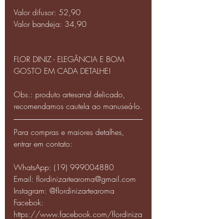
Valor difusor: 52,90
Valor bandeja: 34,90
FLOR DINIZ - ELEGÂNCIA E BOM 
GOSTO EM CADA DETALHE!
Obs.: produto artesanal delicado, 
recomendamos cautela ao manuseá-lo.
Para compras e maiores detalhes, 
entrar em contato:
WhatsApp: (19) 999004880
Email: flordinizartearoma@gmail.com
Instagram: @flordinizartearoma
Facebok: 
https://www.facebook.com/flordiniza