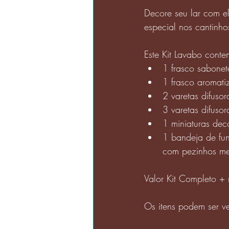
Decore seu lar com e
especial nos cantinho
Este Kit Lavabo conte
1 frasco sabonet
1 frasco aromat
2 varetas difuso
3 varetas difusor
1 miniaturas deco
1 bandeja de fun
com pezinhos me
Valor Kit Completo +
Os itens podem ser v