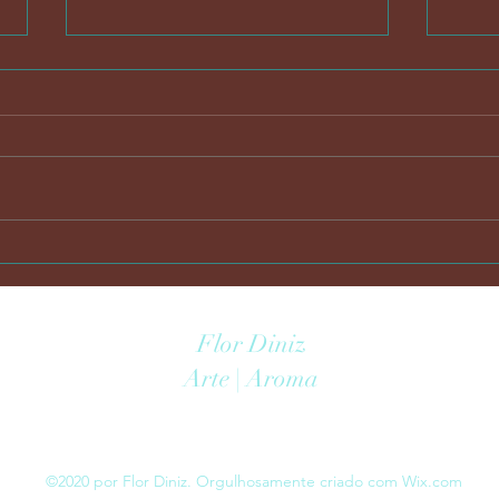
Kit Lavabo Clean 06 R$98,90
Kit 
Flor Diniz
Arte | Aroma
©2020 por Flor Diniz. Orgulhosamente criado com Wix.com