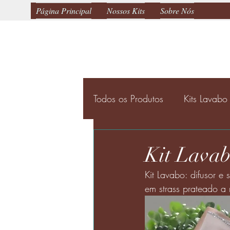
Página Principal
Nossos Kits
Sobre Nós
Todos os Produtos
Kits Lavabo
Bandejas
Kit Lava
Kit Lavabo: difusor e
em strass prateado a 