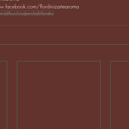
w.facebook.com/flordinizartearoma
eira
difusor
rosa
perolas
kitlavabo