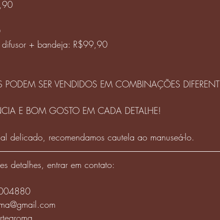
4,90
0
 difusor + bandeja: R$99,90
S PODEM SER VENDIDOS EM COMBINAÇÕES DIFERENT
ÂNCIA E BOM GOSTO EM CADA DETALHE!
nal delicado, recomendamos cautela ao manuseá-lo.
s detalhes, entrar em contato:
9004880
aroma@gmail.com
artearoma