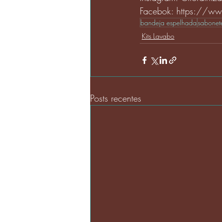
Facebok: https://ww
bandeja espelhada
sabonet
Kits Lavabo
Posts recentes