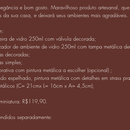
legância e bom gosto. Maravilhoso produto artesanal, que
s da sua casa, e deixará seus ambientes mais agradáveis.
m:
eira de vidro 250ml com válvula decorada;
izador de ambiente de vidro 250ml com tampa metálica d
ras decoradas;
as simples;
rativa com pintura metálica a escolher (opcional) ;
do espelhado, pintura metálica com detalhes em strass pra
tálicos (C= 21cmx L= 16cm x A= 4,5cm);
 miniatura: R$119,90.
endidos separadamente: