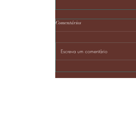
Comentários
Escreva um comentário
Kit Lavabo Super Luxo 12
R$139,90