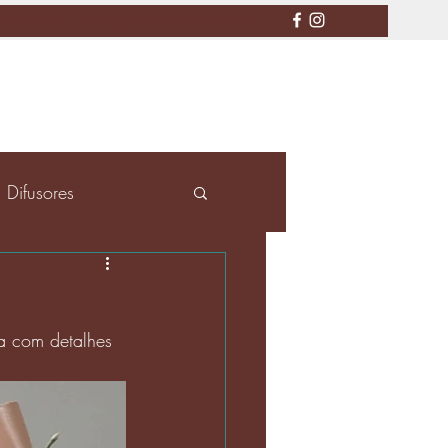
a@gmail.com
WhatsApp: (19) 99900-4880
Difusores
ca com detalhes 