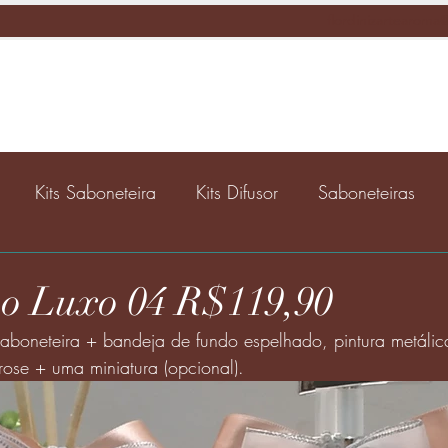
flordinizartearom
Kits Saboneteira
Kits Difusor
Saboneteiras
bo Luxo 04 R$119,90
 saboneteira + bandeja de fundo espelhado, pintura metáli
rose + uma miniatura (opcional).