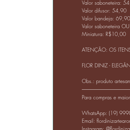
Valor saboneteira: 5
Valor difusor: 54,90
Valor bandeja: 69,9
Valor saboneteira OU
Miniatura: R$10,00
ATENÇÃO: OS ITEN
FLOR DINIZ - ELEG
Obs.: produto artesa
Para compras e maiore
WhatsApp: (19) 99
Email: flordinizarte
Instagram: @flordiniz