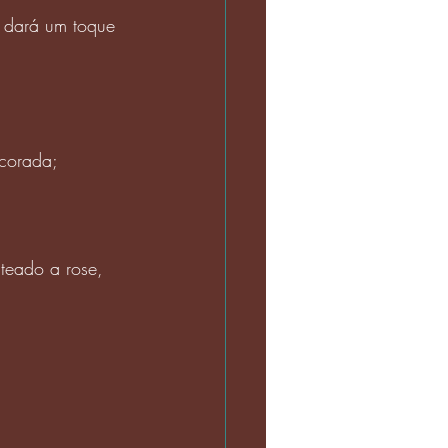
 dará um toque 
ecorada;
teado a rose, 