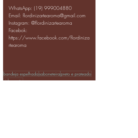
WhatsApp: (19) 999004880
Email: flordinizartearoma@gmail.com
Instagram: @flordinizartearoma
Facebok: 
https://www.facebook.com/flordiniza
rtearoma
bandeja espelhada
saboneteira
preto e prateado
vidro preto
Kits Saboneteira
Posts recentes
Ver tudo