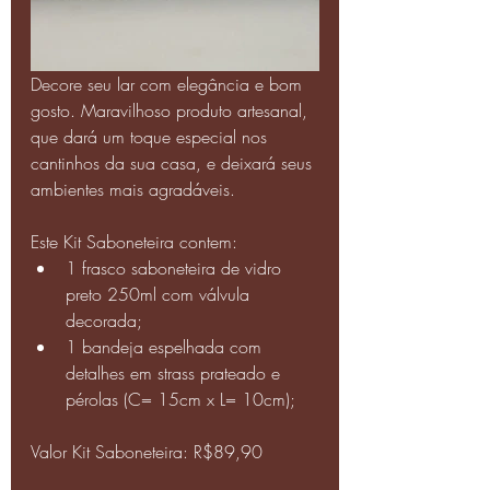
Decore seu lar com elegância e bom 
gosto. Maravilhoso produto artesanal, 
que dará um toque especial nos 
cantinhos da sua casa, e deixará seus 
ambientes mais agradáveis.
Este Kit Saboneteira contem:
1 frasco saboneteira de vidro 
preto 250ml com válvula 
decorada;
1 bandeja espelhada com 
detalhes em strass prateado e 
pérolas (C= 15cm x L= 10cm);
Valor Kit Saboneteira: R$89,90 