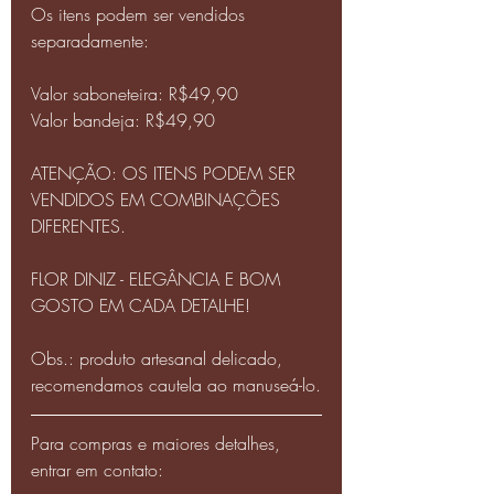
Os itens podem ser vendidos 
separadamente:
Valor saboneteira: R$49,90
Valor bandeja: R$49,90
ATENÇÃO: OS ITENS PODEM SER 
VENDIDOS EM COMBINAÇÕES 
DIFERENTES.
FLOR DINIZ - ELEGÂNCIA E BOM 
GOSTO EM CADA DETALHE!
Obs.: produto artesanal delicado, 
recomendamos cautela ao manuseá-lo.
Para compras e maiores detalhes, 
entrar em contato: